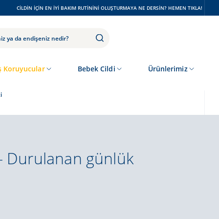
CILDIN IÇIN EN IYI BAKIM RUTININI OLUŞTURMAYA NE DERSIN? HEMEN TIKLA!
 Koruyucular
Bebek Cildi
Ürünlerimiz
i
 - Durulanan günlük