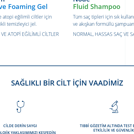
ive Foaming Gel
Fluid Shampoo
atopi eğilimli ciltler için
Tüm saç tipleri için sık kull
kli temizleyici jel.
ve akışkan formüllü şampua
VE ATOPI EĞILIMLI CILTLER
NORMAL, HASSAS SAÇ VE SA
SAĞLIKLI BİR CİLT İÇİN VAADİMİZ
CİLDE DERİN SAYGI
TIBBİ GÖZETİM ALTINDA TEST 
ETKİLİLİK VE GÜVENLİ
LOJİK YAKLAŞIMIMIZI KEŞFEDİN