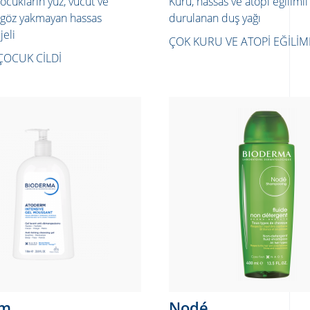
cukların yüz, vücut ve
Kuru, hassas ve atopi eğilimli c
n göz yakmayan hassas
durulanan duş yağı
jeli
ÇOK KURU VE ATOPI EĞILIML
ÇOCUK CILDI
rm
Nodé