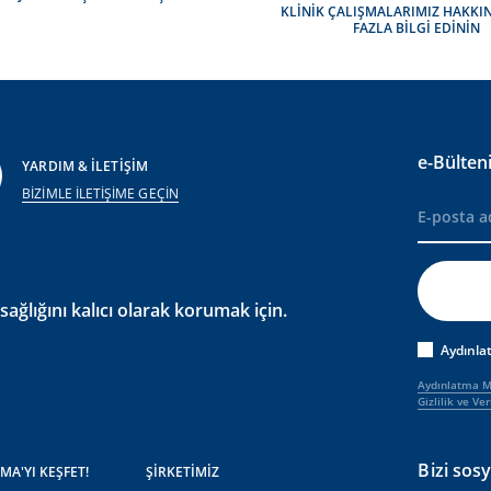
KLİNİK ÇALIŞMALARIMIZ HAKKI
FAZLA BİLGİ EDİNİN
e-Bülten
YARDIM & İLETİŞİM
BİZİMLE İLETİŞİME GEÇİN
ağlığını kalıcı olarak korumak için.
Aydınla
Aydınlatma M
Gizlilik ve Ve
Bizi sos
MA'YI KEŞFET!
ŞİRKETİMİZ