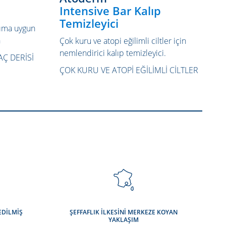
Intensive Bar Kalıp
Temizleyici
anıma uygun
n
Çok kuru ve atopi eğilimli ciltler için
nemlendirici kalıp temizleyici.
Ç DERISI
ÇOK KURU VE ATOPI EĞILIMLI CILTLER
EDİLMİŞ
ŞEFFAFLIK İLKESİNİ MERKEZE KOYAN
K
YAKLAŞIM