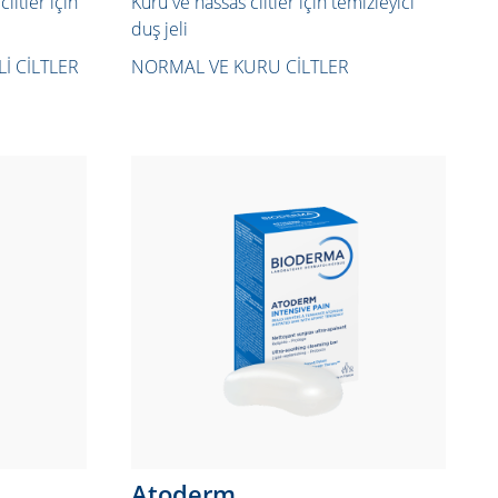
iltler için
Kuru ve hassas ciltler için temizleyici
duş jeli
I CILTLER
NORMAL VE KURU CILTLER
Atoderm