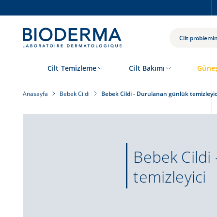
Skip
to
main
content
ARA
Cilt Temizleme
Cilt Bakımı
Güneş
Anasayfa
Bebek Cildi
Bebek Cildi - Durulanan günlük temizleyic
Bebek Cildi
temizleyici