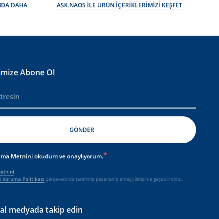
NDA DAHA
ASK.NAOS İLE ÜRÜN İÇERİKLERİMİZİ KEŞFET
imize Abone Ol
tma Metnini okudum ve onaylıyorum.
etnini
ri Koruma Politikası
çerçevesinde tarafımla pazarlama amaçlı iletişime geçebilirsiniz.
yal medyada takip edin