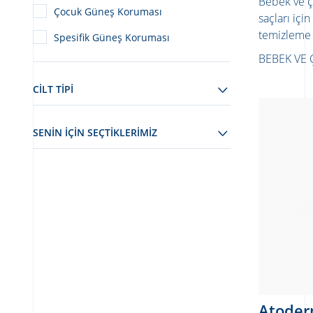
Bebek ve ço
Çocuk Güneş Koruması
saçları içi
temizleme 
Spesifik Güneş Koruması
BEBEK VE 
CILT TIPI
SENIN IÇIN SEÇTIKLERIMIZ
Atode