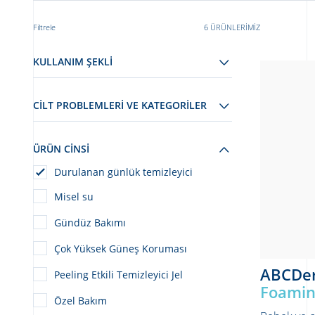
Filtrele
6 ÜRÜNLERIMIZ
KULLANIM ŞEKLI
CİLT PROBLEMLERİ VE KATEGORİLER
ÜRÜN CINSI
Durulanan günlük temizleyici
Misel su
Gündüz Bakımı
Çok Yüksek Güneş Koruması​
ABCDe
Peeling Etkili Temizleyici Jel
Foamin
Özel Bakım