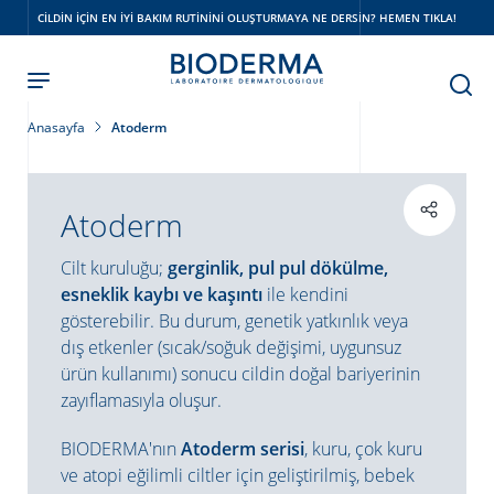
Skip
CILDIN IÇIN EN IYI BAKIM RUTININI OLUŞTURMAYA NE DERSIN? HEMEN TIKLA!
to
main
content
Anasayfa
Atoderm
Atoderm
Cilt kuruluğu;
gerginlik, pul pul dökülme,
esneklik kaybı ve kaşıntı
ile kendini
gösterebilir. Bu durum, genetik yatkınlık veya
dış etkenler (sıcak/soğuk değişimi, uygunsuz
ürün kullanımı) sonucu cildin doğal bariyerinin
zayıflamasıyla oluşur.
BIODERMA'nın
Atoderm serisi
, kuru, çok kuru
ve atopi eğilimli ciltler için geliştirilmiş, bebek