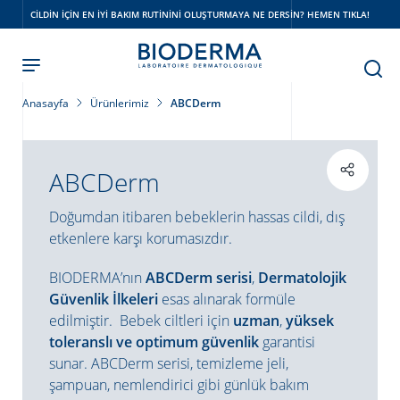
Skip
CILDIN IÇIN EN IYI BAKIM RUTININI OLUŞTURMAYA NE DERSIN? HEMEN TIKLA!
to
main
content
Anasayfa
Ürünlerimiz
ABCDerm
ABCDerm
Doğumdan itibaren bebeklerin hassas cildi, dış
etkenlere karşı korumasızdır.
BIODERMA’nın
ABCDerm serisi
,
Dermatolojik
Güvenlik İlkeleri
esas alınarak formüle
edilmiştir. Bebek ciltleri için
uzman
,
yüksek
toleranslı ve optimum güvenlik
garantisi
sunar.
ABCDerm serisi, temizleme jeli,
şampuan, nemlendirici gibi günlük bakım