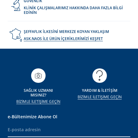
GÜVENLİK
KLİNİK ÇALIŞMALARIMIZ HAKKINDA DAHA FAZLA BİLGİ
EDİNİN
ŞEFFAFLIK İLKESİNİ MERKEZE KOYAN YAKLAŞIM
ASK.NAOS İLE ÜRÜN İÇERİKLERİMİZİ KEŞFET
SAĞLIK UZMANI
YARDIM & İLETİŞİM
MISINIZ?
BİZİMLE İLETİŞİME GEÇİN
BİZİMLE İLETİŞİME GEÇİN
e-Bültenimize Abone Ol