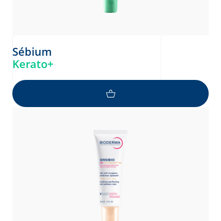
Sébium
Kerato+