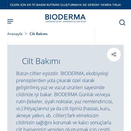
Skip
CILDIN IÇIN EN IYI BAKIM RUTININI OLUŞTURMAYA NE DERSIN? HEMEN TIKLA!
to
main
content
Anasayfa
Cilt Bakımı
Cilt Bakımı
Bütün ciltler eşsizdir. BIODERMA, ekobiyoloji
prensiplerden yola çıkarak özel olarak
geliştirilmiş yüz ve vücut ürünleri sayesinde
cildinize iyi bakar. BIODERMA Günlük ve/veya
rutin (lekeler, siyah noktalar, yüz nemlendiricisi,
vs.) ihtiyaçlarınız ya da cilt tipiniz (hassas, kuru,
akneye yatkın, vb. ciltler) fark etmeksizin
cildinizin sağlığını korumak ve kalıcı sonuçlarla
cilt bariyerinizi yeniden oluşturmak için çeşitli