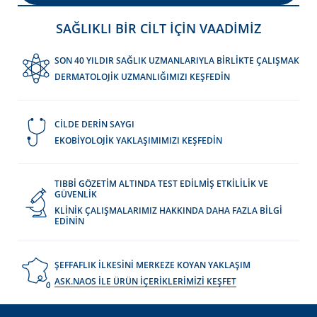
LOAD MORE
SAĞLIKLI BİR CİLT İÇİN VAADİMİZ
SON 40 YILDIR SAĞLIK UZMANLARIYLA BİRLİKTE ÇALIŞMAK
DERMATOLOJİK UZMANLIĞIMIZI KEŞFEDİN
CİLDE DERİN SAYGI
EKOBİYOLOJİK YAKLAŞIMIMIZI KEŞFEDİN
TIBBİ GÖZETİM ALTINDA TEST EDİLMİŞ ETKİLİLİK VE
GÜVENLİK
KLİNİK ÇALIŞMALARIMIZ HAKKINDA DAHA FAZLA BİLGİ
EDİNİN
ŞEFFAFLIK İLKESİNİ MERKEZE KOYAN YAKLAŞIM
ASK.NAOS İLE ÜRÜN İÇERİKLERİMİZİ KEŞFET