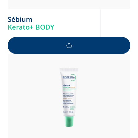
Sébium
Kerato+ BODY