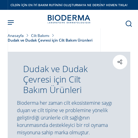
Skip
CILDIN IÇIN EN IYI BAKIM RUTININI OLUŞTURMAYA NE DERSIN? HEMEN TIKLA!
to
main
content
Anasayfa
Cilt Bakımı
Dudak ve Dudak Çevresi için Cilt Bakım Ürünleri
Dudak ve Dudak
Çevresi için Cilt
Bakım Ürünleri
Bioderma her zaman cilt ekosistemine saygı
duyan ve cilt tipine ve problemine yönelik
geliştirdiği ürünlerle cilt sağlığının
korunmasında destekleyici bir rol oynama
misyonuna sahip marka olmuştur.