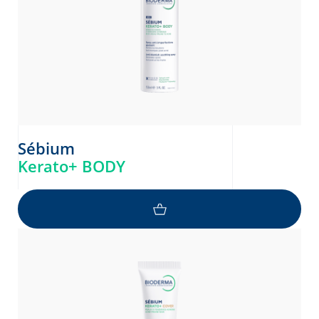
Sébium
Kerato+ BODY