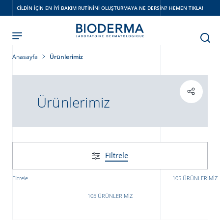
Skip
CILDIN IÇIN EN IYI BAKIM RUTININI OLUŞTURMAYA NE DERSIN? HEMEN TIKLA!
to
main
content
Anasayfa
Ürünlerimiz
Ürünlerimiz
Filtrele
Filtrele
105 ÜRÜNLERIMIZ
105 ÜRÜNLERIMIZ