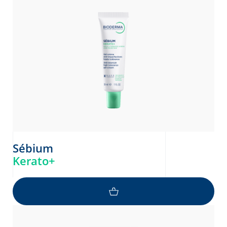
Sébium
Kerato+