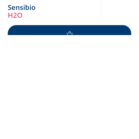
Sensibio
H2O
YARDIM İSTER MISIN?
Ekobiyolojiden güç alan dermatoloji.
E-MAIL
TELEFON
NAOS STARS
ASK NAOS