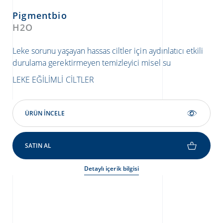
Pigmentbio
P
H2O
Fo
Leke sorunu yaşayan hassas ciltler için aydınlatıcı etkili
Lek
durulama gerektirmeyen temizleyici misel su
eşi
tem
LEKE EĞILIMLI CILTLER
LEK
ÜRÜN INCELE
SATIN AL
Detaylı içerik bilgisi