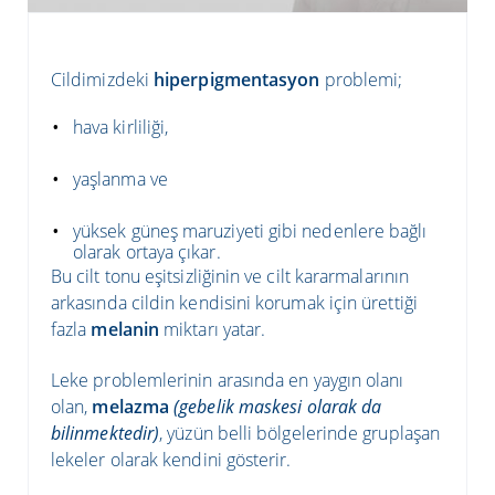
renk tonu eşitsizliğine neden olur. Bu lekelerin sebeplerini,
melanin fonksiyonunu ve pigmentasyon problemleriyle ile ilgili
her şeyi öğrenmeye hazırlan!
Devamını Oku
Cildimizdeki
hiperpigmentasyon
problemi;
hava kirliliği,
yaşlanma ve
yüksek güneş maruziyeti gibi nedenlere bağlı
olarak ortaya çıkar.
Bu cilt tonu eşitsizliğinin ve cilt kararmalarının
arkasında cildin kendisini korumak için ürettiği
fazla
melanin
miktarı yatar.
Leke problemlerinin arasında en yaygın olanı
olan,
melazma
(gebelik maskesi olarak da
bilinmektedir)
, yüzün belli bölgelerinde gruplaşan
lekeler olarak kendini gösterir.