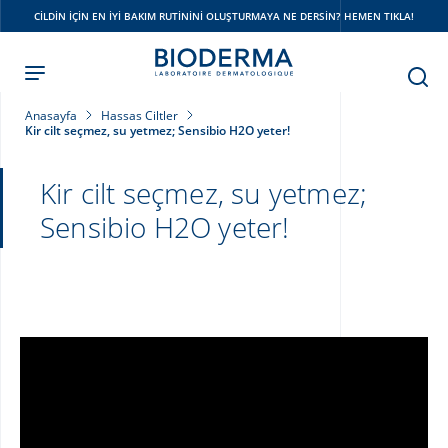
Skip
CILDIN IÇIN EN IYI BAKIM RUTININI OLUŞTURMAYA NE DERSIN? HEMEN TIKLA!
to
main
content
Anasayfa
Hassas Ciltler
Kir cilt seçmez, su yetmez; Sensibio H2O yeter!
Kir cilt seçmez, su yetmez;
Sensibio H2O yeter!