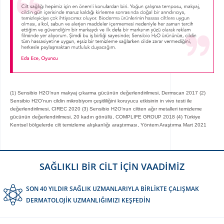
(1) Sensibio H2O’nun makyaj çıkarma gücünün değerlendirilmesi, Dermscan 2017 (2)
Sensibio H2O’nun cildin mikrobiyom çeşitliliğini koruyucu etkisinin in vivo testi ile
değerlendirilmesi, CIREC 2020 (3) Sensibio H2O’nun ciltten ağır metalleri temizleme
gücünün değerlendirilmesi, 20 kadın gönüllü, COMPLIFE GROUP 2018 (4) Türkiye
Kentsel bölgelerde cilt temizleme alışkanlığı araştırması, Yöntem Araştırma Mart 2021
SAĞLIKLI BİR CİLT İÇİN VAADİMİZ
SON 40 YILDIR SAĞLIK UZMANLARIYLA BİRLİKTE ÇALIŞMAK
DERMATOLOJİK UZMANLIĞIMIZI KEŞFEDİN