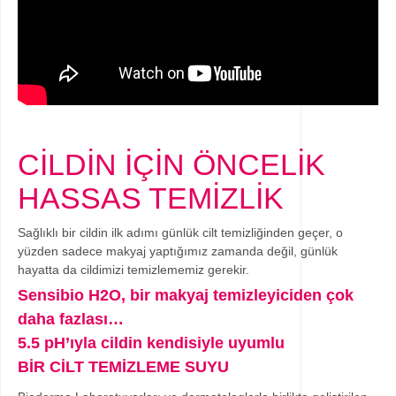
CİLDİN İÇİN ÖNCELİK
HASSAS TEMİZLİK
Sağlıklı bir cildin ilk adımı günlük cilt temizliğinden geçer, o
ATICILAR
yüzden sadece makyaj yaptığımız zamanda değil, günlük
hayatta da cildimizi temizlememiz gerekir.
Sensibio H2O, bir makyaj temizleyiciden çok
daha fazlası…
5.5 pH’ıyla cildin kendisiyle uyumlu
BİR CİLT TEMİZLEME SUYU