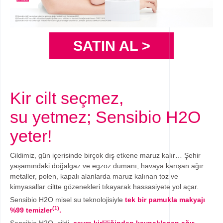
SATIN AL >
Kir cilt seçmez,
su yetmez; Sensibio H2O
yeter!
Cildimiz, gün içerisinde birçok dış etkene maruz kalır… Şehir
yaşamındaki doğalgaz ve egzoz dumanı, havaya karışan ağır
metaller, polen, kapalı alanlarda maruz kalınan toz ve
kimyasallar ciltte gözenekleri tıkayarak hassasiyete yol açar.
Sensibio H2O misel su teknolojisiyle
tek bir pamukla makyajı
(1)
%99 temizler
.