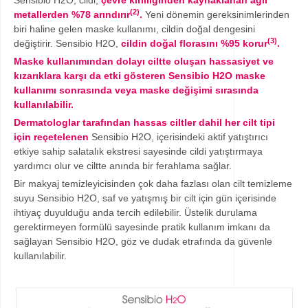
Sensibio H2O, cildi,
çevre kirliliğinden kaynaklanan ağır
(2)
metallerden %78 arındırır
.
Yeni dönemin gereksinimlerinden
biri haline gelen maske kullanımı, cildin doğal dengesini
(3)
değiştirir. Sensibio H2O,
cildin doğal florasını %95 korur
.
Maske kullanımından dolayı ciltte oluşan hassasiyet ve
kızarıklara karşı da etki gösteren Sensibio H2O maske
kullanımı sonrasında veya maske değişimi sırasında
kullanılabilir.
Dermatologlar tarafından hassas ciltler dahil her cilt tipi
için reçetelenen
Sensibio H2O, içerisindeki aktif yatıştırıcı
etkiye sahip salatalık ekstresi sayesinde cildi yatıştırmaya
yardımcı olur ve ciltte anında bir ferahlama sağlar.
Bir makyaj temizleyicisinden çok daha fazlası olan cilt temizleme
suyu Sensibio H2O, saf ve yatışmış bir cilt için gün içerisinde
ihtiyaç duyulduğu anda tercih edilebilir. Üstelik durulama
gerektirmeyen formülü sayesinde pratik kullanım imkanı da
sağlayan Sensibio H2O, göz ve dudak etrafında da güvenle
kullanılabilir.