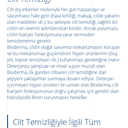
Cilt dış etkenler nedeniyle her gün hassaslaşır ve
savunmasız hale gelir (hava kirliliği, makyaj, cilde yabancı
olan maddeler vb.); bu sebeple cilt temizliği, sağlıklı bir
cildin en önemli adımlarından biridir. Ancak yüzümüzü,
cildin bariyer fonksiyonuna zarar vermeden
temizlememiz gerekir.
Bioderma, cildin doğal savunma mekanizmasını koruyan
ve bu mekanizmayı güçlendiren hijyen ürünlerinin (duş
jeli, köpük temizleyici vb.) kullanılması gerektiğine inanır.
Deterjansız şampuan ve misel suyun mucidi olan
Bioderma, ilk günden itibaren cilt temizliğine dair
yepyeni yaklaşımlar sunmaya devam ediyor. Deterjan
ATICILAR
içermeyen hijyen ürünleri ile uzman olan Bioderma, cilt
bariyeri fonksiyonunun doğru çalışması için gerekli olan
hidrolipidik filmin korunmasını hedefler.
Cilt Temizliğiyle İlgili Tüm