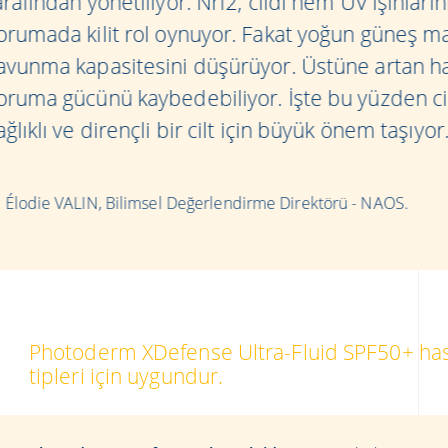
arafından yönetiliyor. Nrf2, cildi hem UV ışınların
orumada kilit rol oynuyor. Fakat yoğun güneş maru
avunma kapasitesini düşürüyor. Üstüne artan hava
oruma gücünü kaybedebiliyor. İşte bu yüzden c
ağlıklı ve dirençli bir cilt için büyük önem taşıyor
Élodie VALIN, Bilimsel Değerlendirme Direktörü - NAOS.
Photoderm XDefense Ultra-Fluid SPF50+ hass
tipleri için uygundur.