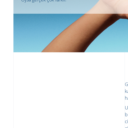
G
k
h
U
b
c