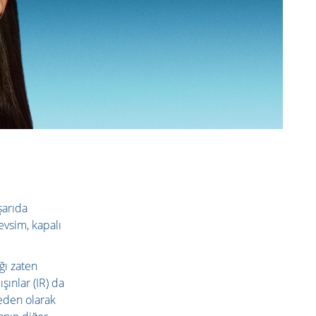
şarıda
evsim, kapalı
ğı zaten
ışınlar (IR) da
neden olarak