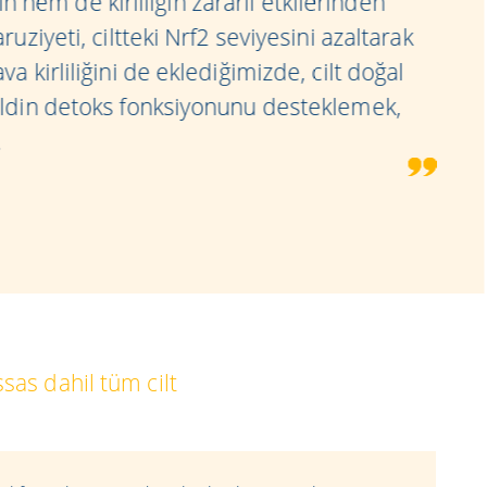
ın hem de kirliliğin zararlı etkilerinden
ziyeti, ciltteki Nrf2 seviyesini azaltarak
 kirliliğini de eklediğimizde, cilt doğal
ildin detoks fonksiyonunu desteklemek,
.
as dahil tüm cilt