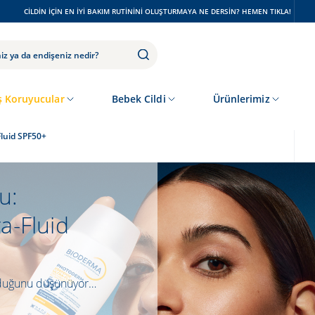
CILDIN IÇIN EN IYI BAKIM RUTININI OLUŞTURMAYA NE DERSIN? HEMEN TIKLA!
 Koruyucular
Bebek Cildi
Ürünlerimiz
luid SPF50+
u:
a-Fluid
 olduğunu düşünüyor…