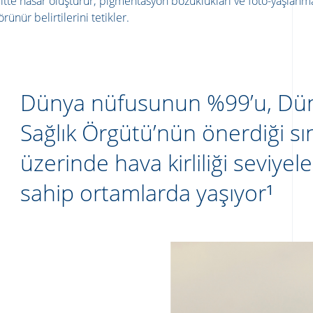
iltte hasar oluşturur; pigmentasyon bozuklukları ve foto-yaşlanm
örünür belirtilerini tetikler.
Dünya nüfusunun %99’u, Dü
Sağlık Örgütü’nün önerdiği sın
üzerinde hava kirliliği seviyel
sahip ortamlarda yaşıyor¹