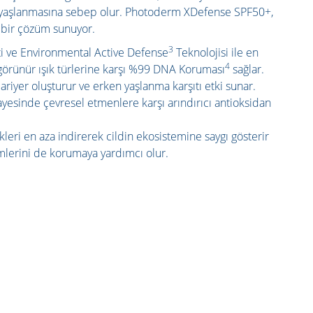
 yaşlanmasına sebep olur. Photoderm XDefense SPF50+,
ı bir çözüm sunuyor.
3
i ve Environmental Active Defense
Teknolojisi ile en
4
 görünür ışık türlerine karşı %99 DNA Koruması
sağlar.
ariyer oluşturur ve erken yaşlanma karşıtı etki sunar.
ayesinde çevresel etmenlere karşı arındırıcı antioksidan
kleri en aza indirerek cildin ekosistemine saygı gösterir
mlerini de korumaya yardımcı olur.