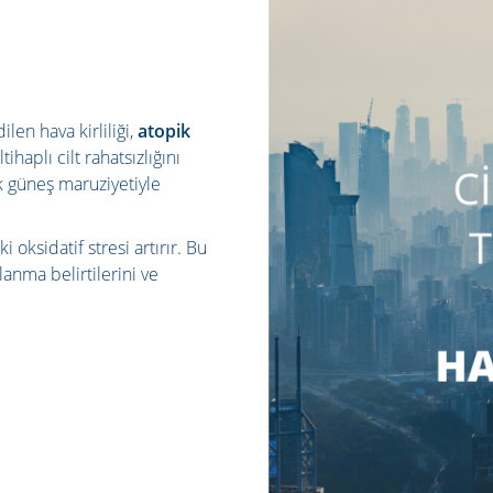
len hava kirliliği,
atopik
tihaplı cilt rahatsızlığını
ak güneş maruziyetiyle
i oksidatif stresi artırır. Bu
lanma belirtilerini ve