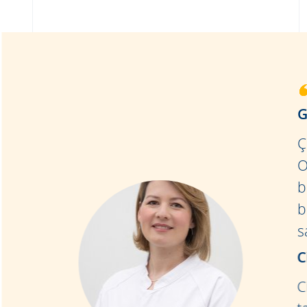
G
Ç
O
b
b
s
C
C