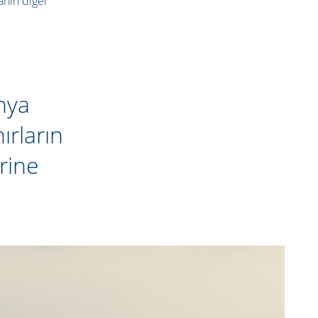
anın diğer
nya
ırların
erine