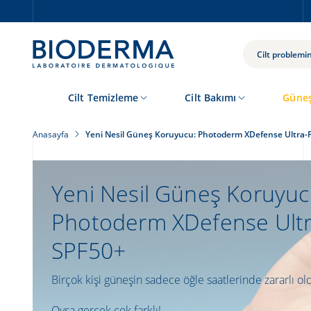
Skip
to
main
content
ARA
Cilt Temizleme
Cilt Bakımı
Güneş
Anasayfa
Yeni Nesil Güneş Koruyucu: Photoderm XDefense Ultra-F
Yeni Nesil Güneş Koruyuc
Photoderm XDefense Ultr
SPF50+
Birçok kişi güneşin sadece öğle saatlerinde zararlı
Oysa gerçek çok farklı!