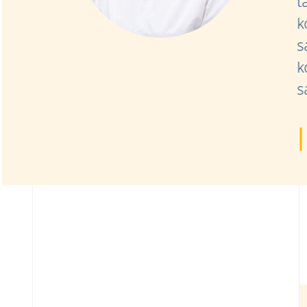
t
k
s
k
s