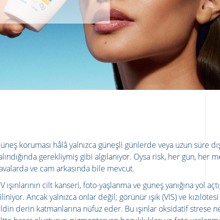
üneş koruması hâlâ yalnızca güneşli günlerde veya uzun süre dı
alındığında gerekliymiş gibi algılanıyor. Oysa risk, her gün, her m
avalarda ve cam arkasında bile mevcut.
V ışınlarının cilt kanseri, foto-yaşlanma ve güneş yanığına yol açtı
iliniyor. Ancak yalnızca onlar değil; görünür ışık (VIS) ve kızılötesi 
ildin derin katmanlarına nüfuz eder. Bu ışınlar oksidatif strese 