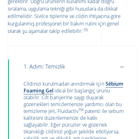
gerektirir. Doğru ürünlerin kullanımı kadar doğru
sıralama, uygulama tekniği gibi hususlara da dikkat
edilmelidir. Sivilce tiplerine ve cildin ihtiyacına göre
kurgulanmış profesyonel bir bakım rutini için genel
(9)
olarak şu aşamalar takip edilebilir:
1. Adım: Temizlik
Cildinizi kurutmadan arındırmak için
Sébium
Foaming Gel
ideal bir başlangıç ürünü
olabilir. Cilt bariyerine saygı duyarak
gözenekleri temizlemenize yardımcı olan bu
TM
temizleme jeli, Fluidactiv
patenti ile sebum
kalitesini düzenlemenize de katkı
sağlayabilir. Eğer pürüzler ve gözenek
tıkanıklığı cildinizi yoğun şekilde etkiliyorsa,
salisilik asit ve glikolik asit içeriklerine