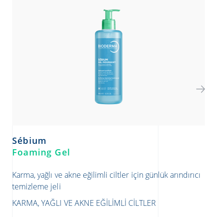
Sébium
S
Foaming Gel
Lo
Karma, yağlı ve akne eğilimli ciltler için günlük arındırıcı
Kar
temizleme jeli
sık
KARMA, YAĞLI VE AKNE EĞILIMLI CILTLER
KAR