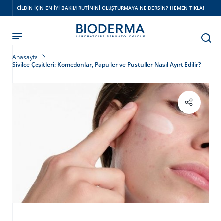
Skip
CILDIN IÇIN EN IYI BAKIM RUTININI OLUŞTURMAYA NE DERSIN? HEMEN TIKLA!
to
main
content
Anasayfa
Sivilce Çeşitleri: Komedonlar, Papüller ve Püstüller Nasıl Ayırt Edilir?