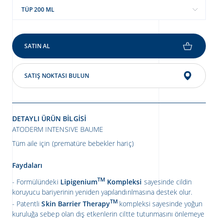
TÜP 200 ML
SATIN AL
SATIŞ NOKTASI BULUN
DETAYLI ÜRÜN BILGISI
ATODERM INTENSIVE BAUME
Tüm aile için (prematüre bebekler hariç)
Faydaları
TM
Formülündeki
Lipigenium
Kompleksi
sayesinde cildin
koruyucu bariyerinin yeniden yapılandırılmasına destek olur.
TM
Patentli
Skin Barrier Therapy
kompleksi sayesinde yoğun
kuruluğa sebep olan dış etkenlerin ciltte tutunmasını önlemeye