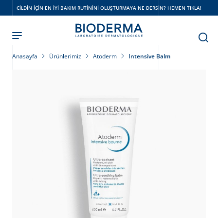
Skip
CILDIN IÇIN EN IYI BAKIM RUTININI OLUŞTURMAYA NE DERSIN? HEMEN TIKLA!
to
main
content
Anasayfa
Ürünlerimiz
Atoderm
Intensive Balm