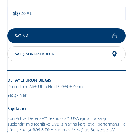
ŞIŞE 40 ML
SATIN AL
SATIŞ NOKTASI BULUN
DETAYLI ÜRÜN BILGISI
Photoderm AR+ Ultra Fluid SPF50+ 40 ml
Yetişkinler
Faydaları
Sun Active Defense
™
Teknolojisi* UVA ışınlarına karşı
güçlendirilmiş içeriği
ve
UVB ışınlarına karşı etkili performansı ile
güneşe karşı %99.8 DNA koruması** sağlar. Benzersiz UV