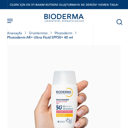
Skip
CILDIN IÇIN EN IYI BAKIM RUTININI OLUŞTURMAYA NE DERSIN? HEMEN TIKLA!
to
main
content
Anasayfa
Ürünlerimiz
Photoderm
Photoderm AR+ Ultra Fluid SPF50+ 40 ml