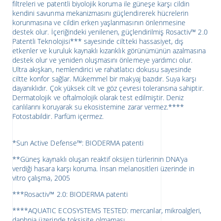
filtreleri ve patentli biyolojik koruma ile güneşe karşı cildin
kendini savunma mekanizmasını güçlendirerek hücrelerin
korunmasına ve cildin erken yaşlanmasının önlenmesine
destek olur. İçeriğindeki yenilenen, güçlendirilmiş Rosactiv™ 2.0
Patentli Teknolojisi*** sayesinde ciltteki hassasiyet, dış
etkenler ve kuruluk kaynaklı kızarıklık görünümünün azalmasına
destek olur ve yeniden oluşmasını önlemeye yardımcı olur.
Ultra akışkan, nemlendirici ve rahatlatıcı dokusu sayesinde
ciltte konfor sağlar. Mükemmel bir makyaj bazıdır. Suya karşı
dayanıklıdır. Çok yüksek cilt ve göz çevresi toleransına sahiptir.
Dermatolojik ve oftalmolojik olarak test edilmiştir. Deniz
canlılarını koruyarak su ekosistemine zarar vermez.****
Fotostabildir. Parfüm içermez.
*Sun Active Defense™: BIODERMA patenti
**Güneş kaynaklı oluşan reaktif oksijen türlerinin DNA'ya
verdiği hasara karşı koruma. İnsan melanositleri üzerinde in
vitro çalışma, 2005
***Rosactiv™ 2.0: BIODERMA patenti
****AQUATIC ECOSYSTEMS TESTED: mercanlar, mikroalgleri,
daphnia üzerinde toksisite olmaması.