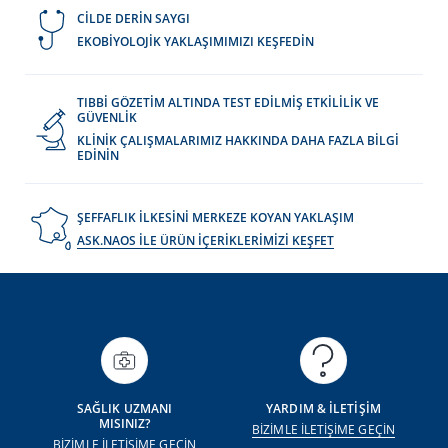
CİLDE DERİN SAYGI
EKOBİYOLOJİK YAKLAŞIMIMIZI KEŞFEDİN
TIBBİ GÖZETİM ALTINDA TEST EDİLMİŞ ETKİLİLİK VE
GÜVENLİK
KLİNİK ÇALIŞMALARIMIZ HAKKINDA DAHA FAZLA BİLGİ
EDİNİN
ŞEFFAFLIK İLKESİNİ MERKEZE KOYAN YAKLAŞIM
ASK.NAOS İLE ÜRÜN İÇERİKLERİMİZİ KEŞFET
SAĞLIK UZMANI
YARDIM & İLETİŞİM
MISINIZ?
BİZİMLE İLETİŞİME GEÇİN
BİZİMLE İLETİŞİME GEÇİN