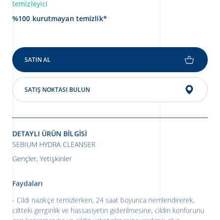
temizleyici
%100 kurutmayan temizlik*
SATIN AL
SATIŞ NOKTASI BULUN
DETAYLI ÜRÜN BILGISI
SEBIUM HYDRA CLEANSER
Gençler, Yetişkinler
Faydaları
Cildi nazikçe temizlerken, 24 saat boyunca nemlendirerek,
ciltteki gerginlik ve hassasiyetin giderilmesine, cildin konforunu
geri kazanmasına ve cildin yatıştırılmasına yardımcı olur.