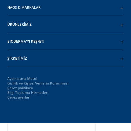
NAOS & MARKALAR
ÜRÜNLERİMİZ
BIODERMA'YI KEŞFET!
ŞİRKETİMİZ
Aydınlatma Metni
Gizlilik ve Kişisel Verilerin Korunması
Çerez politikası
Bilgi Toplumu Hizmetleri
Çerez ayarları
Oops,
something