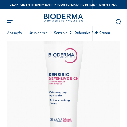
Skip
CILDIN IÇIN EN IYI BAKIM RUTININI OLUŞTURMAYA NE DERSIN? HEMEN TIKLA!
to
main
content
Anasayfa
Ürünlerimiz
Sensibio
Defensive Rich Cream