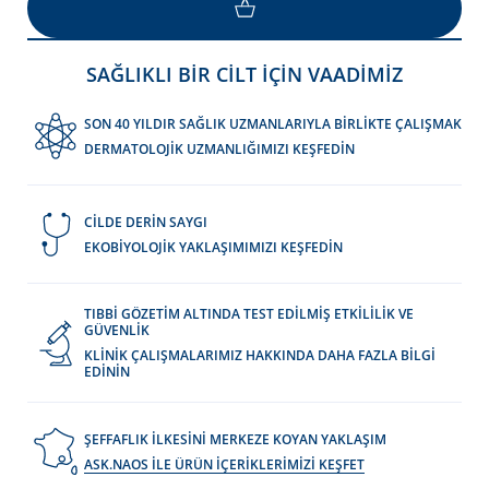
LOAD MORE
SAĞLIKLI BİR CİLT İÇİN VAADİMİZ
SON 40 YILDIR SAĞLIK UZMANLARIYLA BİRLİKTE ÇALIŞMAK
DERMATOLOJİK UZMANLIĞIMIZI KEŞFEDİN
CİLDE DERİN SAYGI
EKOBİYOLOJİK YAKLAŞIMIMIZI KEŞFEDİN
TIBBİ GÖZETİM ALTINDA TEST EDİLMİŞ ETKİLİLİK VE
GÜVENLİK
KLİNİK ÇALIŞMALARIMIZ HAKKINDA DAHA FAZLA BİLGİ
EDİNİN
ŞEFFAFLIK İLKESİNİ MERKEZE KOYAN YAKLAŞIM
ASK.NAOS İLE ÜRÜN İÇERİKLERİMİZİ KEŞFET