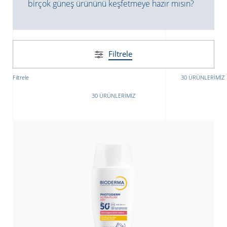
birçok güneş ürününü keşfetmeye hazır mısın?
Filtrele
Filtrele
30 ÜRÜNLERIMIZ
30 ÜRÜNLERIMIZ
ATICILAR