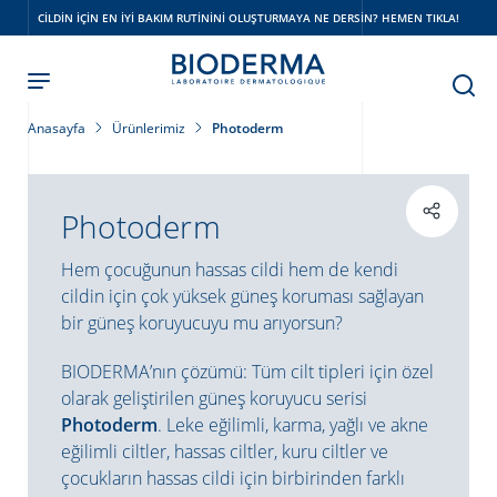
Skip
CILDIN IÇIN EN IYI BAKIM RUTININI OLUŞTURMAYA NE DERSIN? HEMEN TIKLA!
to
main
content
Anasayfa
Ürünlerimiz
Photoderm
Photoderm
Hem çocuğunun hassas cildi hem de kendi
cildin için çok yüksek güneş koruması sağlayan
bir güneş koruyucuyu mu arıyorsun?
BIODERMA’nın çözümü: Tüm cilt tipleri için özel
olarak geliştirilen güneş koruyucu serisi
Photoderm
. Leke eğilimli, karma, yağlı ve akne
eğilimli ciltler, hassas ciltler, kuru ciltler ve
çocukların hassas cildi için birbirinden farklı