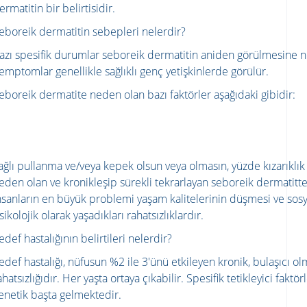
ermatitin bir belirtisidir.
eboreik dermatitin sebepleri nelerdir?
azı spesifik durumlar seboreik dermatitin aniden görülmesine ne
emptomlar genellikle sağlıklı genç yetişkinlerde görülür.
eboreik dermatite neden olan bazı faktörler aşağıdaki gibidir:
ağlı pullanma ve/veya kepek olsun veya olmasın, yüzde kızarıkl
eden olan ve kronikleşip sürekli tekrarlayan seboreik dermatitt
nsanların en büyük problemi yaşam kalitelerinin düşmesi ve sosy
sikolojik olarak yaşadıkları rahatsızlıklardır.
edef hastalığının belirtileri nelerdir?
edef hastalığı, nüfusun %2 ile 3'ünü etkileyen kronik, bulaşıcı olm
ahatsızlığıdır. Her yaşta ortaya çıkabilir. Spesifik tetikleyici faktö
enetik başta gelmektedir.