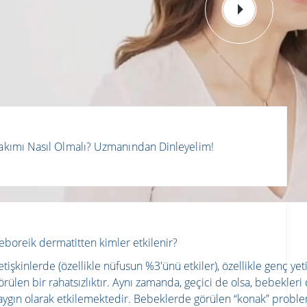
Bakımı Nasıl Olmalı? Uzmanından Dinleyelim!
eboreik dermatitten kimler etkilenir?
etişkinlerde (özellikle nüfusun %3'ünü etkiler), özellikle genç yet
örülen bir rahatsızlıktır. Aynı zamanda, geçici de olsa, bebekleri 
aygın olarak etkilemektedir. Bebeklerde görülen “konak” probl