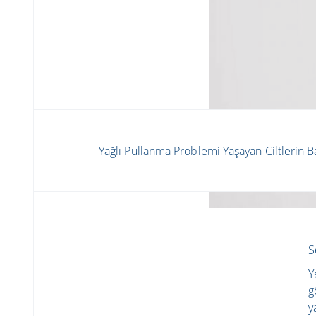
Yağlı Pullanma Problemi Yaşayan Ciltlerin 
S
Y
g
y