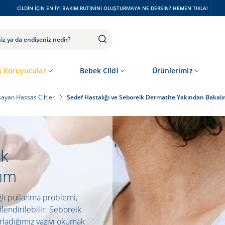
CILDIN IÇIN EN IYI BAKIM RUTININI OLUŞTURMAYA NE DERSIN? HEMEN TIKLA!
 Koruyucular
Bebek Cildi
Ürünlerimiz
şayan Hassas Ciltler
Sedef Hastalığı ve Seboreik Dermatite Yakından Bakal
ik
lım
ağlı pullanma problemi,
kilendirilebilir: Seboreik
ırladığımız yazıyı okumak