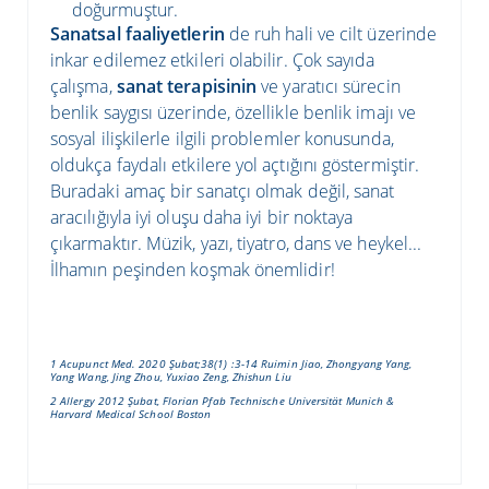
doğurmuştur.
Sanatsal faaliyetlerin
de ruh hali ve cilt üzerinde
inkar edilemez etkileri olabilir. Çok sayıda
çalışma,
sanat terapisinin
ve yaratıcı sürecin
benlik saygısı üzerinde, özellikle benlik imajı ve
sosyal ilişkilerle ilgili problemler konusunda,
oldukça faydalı etkilere yol açtığını göstermiştir.
Buradaki amaç bir sanatçı olmak değil, sanat
aracılığıyla iyi oluşu daha iyi bir noktaya
çıkarmaktır. Müzik, yazı, tiyatro, dans ve heykel...
İlhamın peşinden koşmak önemlidir!
1
Acupunct Med. 2020 Şubat;38(1) :3-14 Ruimin Jiao, Zhongyang Yang,
Yang Wang, Jing Zhou, Yuxiao Zeng, Zhishun Liu
2
Allergy 2012 Şubat, Florian Pfab Technische Universität Munich &
Harvard Medical School Boston