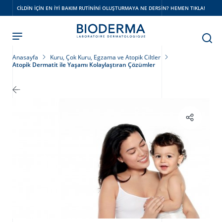
Skip
CILDIN IÇIN EN IYI BAKIM RUTININI OLUŞTURMAYA NE DERSIN? HEMEN TIKLA!
to
main
content
Anasayfa
Kuru, Çok Kuru, Egzama ve Atopik Ciltler
Atopik Dermatit ile Yaşamı Kolaylaştıran Çözümler