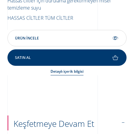
Hassas ciltler için durulama gerektirmeyen misel
Kız
temizleme suyu
gid
kre
HASSAS CILTLER
TÜM CILTLER
KIZ
ÜRÜN INCELE
SATIN AL
Detaylı içerik bilgisi
Keşfetmeye Devam Et