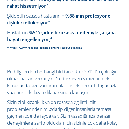
rahat hissetmiyor
*,
Şiddetli rozasea hastalarının
%88'inin profesyonel
ilişkileri etkileniyor
*,
Hastaların
%51'i şiddetli rozasea nedeniyle çalışma
hayatı engelleniyor,
*
*
https://www.rosacea.org/patients/all-about-rosacea
Bu bilgilerden herhangi biri tanıdık mı? Yükün çok ağır
olmasına izin vermeyin. Ne bekleyeceğinizi bilmek
konusunda size yardımcı olabilecek dermatoloğunuzla
yüzünüzdeki kızarıklık hakkında konuşun.
Sizin gibi kızarıklık ya da rozasea eğilimli cilt
problemlerinden muzdarip diğer insanlarla temasa
geçmenizde de fayda var. Sizin yaşadığınıza benzer
deneyimlere sahip oldukları için sizinle çok daha kolay