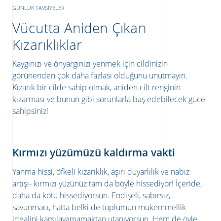
GÜNLÜK TAVSIYELER
Vücutta Aniden Çıkan
Kızarıklıklar
Kaygınızı ve önyargınızı yenmek için cildinizin
görünenden çok daha fazlası olduğunu unutmayın.
Kızarık bir cilde sahip olmak, aniden cilt renginin
kızarması ve bunun gibi sorunlarla baş edebilecek güce
sahipsiniz!
ATICILAR
Kırmızı yüzümüzü kaldırma vakti
Yanma hissi, öfkeli kızarıklık, aşırı duyarlılık ve nabız
artışı- kırmızı yüzünüz tam da böyle hissediyor! İçeride,
daha da kötü hissediyorsun. Endişeli, sabırsız,
savunmacı, hatta belki de toplumun mükemmellik
idealini karşılayamamaktan utanıyorsun. Hem de öyle