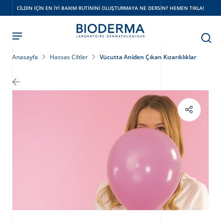
Skip
CILDIN IÇIN EN IYI BAKIM RUTININI OLUŞTURMAYA NE DERSIN? HEMEN TIKLA!
to
main
content
Anasayfa
Hassas Ciltler
Vücutta Aniden Çıkan Kızarıklıklar