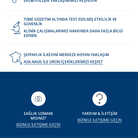
EKOBİYOLOJİK YAKLAŞIMIMIZI KEŞFEDİN
TIBBİ GÖZETİM ALTINDA TEST EDİLMİŞ ETKİLİLİK VE
GÜVENLİK
KLİNİK ÇALIŞMALARIMIZ HAKKINDA DAHA FAZLA BİLGİ
EDİNİN
ŞEFFAFLIK İLKESİNİ MERKEZE KOYAN YAKLAŞIM
ASK.NAOS İLE ÜRÜN İÇERİKLERİMİZİ KEŞFET
SAĞLIK UZMANI
YARDIM & İLETİŞİM
MISINIZ?
BİZİMLE İLETİŞİME GEÇİN
BİZİMLE İLETİŞİME GEÇİN